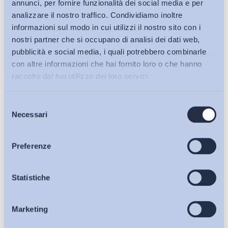
annunci, per fornire funzionalità dei social media e per
analizzare il nostro traffico. Condividiamo inoltre
informazioni sul modo in cui utilizzi il nostro sito con i
nostri partner che si occupano di analisi dei dati web,
pubblicità e social media, i quali potrebbero combinarle
con altre informazioni che hai fornito loro o che hanno
raccolto dal tuo utilizzo dei loro servizi.
Selezione
Bollettini ADAPT
Necessari
del
consenso
Articoli
Preferenze
Ho letto e Accetto il trattamento dei dati personali descritti
Osservatori
Statistiche
sulla pagina della
Privacy Policy
Iscriviti
Marketing
Eventi