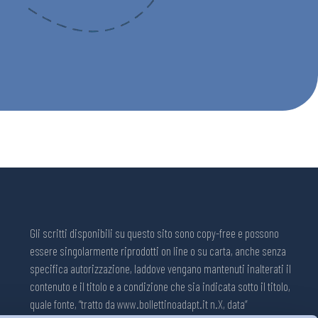
Gli scritti disponibili su questo sito sono copy-free e possono
essere singolarmente riprodotti on line o su carta, anche senza
specifica autorizzazione, laddove vengano mantenuti inalterati il
contenuto e il titolo e a condizione che sia indicata sotto il titolo,
quale fonte, “tratto da www.bollettinoadapt.it n.X, data“