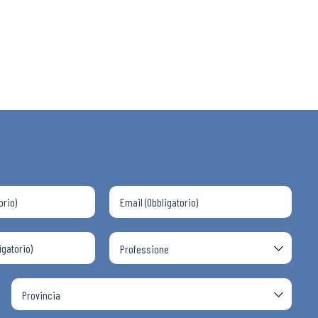
 ADAPT
i