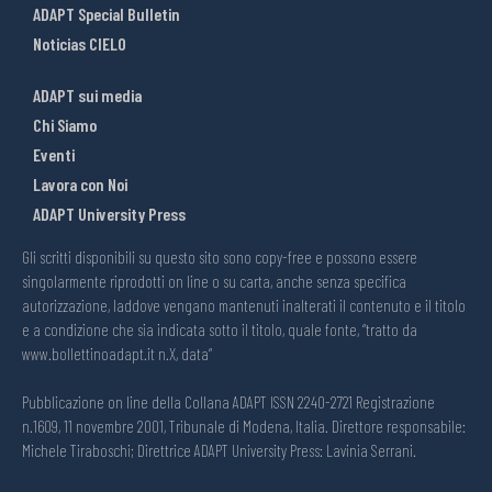
ADAPT Special Bulletin
Noticias CIELO
ADAPT sui media
Chi Siamo
Eventi
Lavora con Noi
ADAPT University Press
Gli scritti disponibili su questo sito sono copy-free e possono essere
singolarmente riprodotti on line o su carta, anche senza specifica
autorizzazione, laddove vengano mantenuti inalterati il contenuto e il titolo
e a condizione che sia indicata sotto il titolo, quale fonte, “tratto da
www.bollettinoadapt.it n.X, data“
Pubblicazione on line della Collana ADAPT ISSN 2240-2721 Registrazione
n.1609, 11 novembre 2001, Tribunale di Modena, Italia. Direttore responsabile:
Michele Tiraboschi; Direttrice ADAPT University Press: Lavinia Serrani.