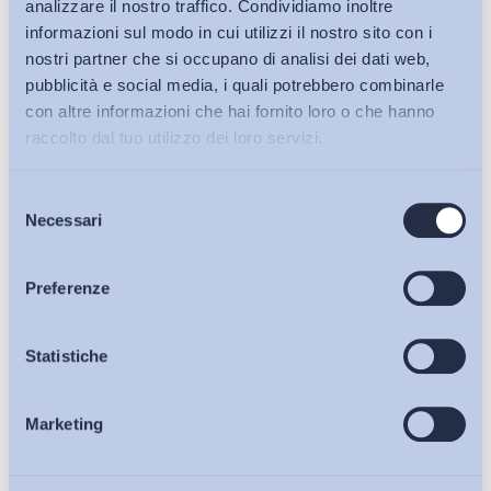
analizzare il nostro traffico. Condividiamo inoltre
informazioni sul modo in cui utilizzi il nostro sito con i
nostri partner che si occupano di analisi dei dati web,
pubblicità e social media, i quali potrebbero combinarle
con altre informazioni che hai fornito loro o che hanno
raccolto dal tuo utilizzo dei loro servizi.
Selezione
Bollettini ADAPT
Necessari
del
consenso
Articoli
Preferenze
Ho letto e Accetto il trattamento dei dati personali descritti
sulla pagina della
Privacy Policy
Osservatori
Statistiche
Iscriviti
Marketing
Eventi