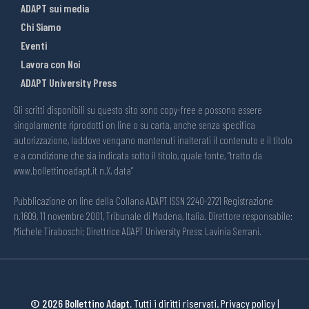
ADAPT sui media
Chi Siamo
Eventi
Lavora con Noi
ADAPT University Press
Gli scritti disponibili su questo sito sono copy-free e possono essere
singolarmente riprodotti on line o su carta, anche senza specifica
autorizzazione, laddove vengano mantenuti inalterati il contenuto e il titolo
e a condizione che sia indicata sotto il titolo, quale fonte, “tratto da
www.bollettinoadapt.it n.X, data“
Pubblicazione on line della Collana ADAPT ISSN 2240-2721 Registrazione
n.1609, 11 novembre 2001, Tribunale di Modena, Italia. Direttore responsabile:
Michele Tiraboschi; Direttrice ADAPT University Press: Lavinia Serrani.
© 2026 Bollettino Adapt.
Tutti i diritti riservati.
Privacy policy
|