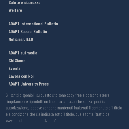
Salute e sicurezza
Welfare
ADAPT International Bulletin
ADAPT Special Bulletin
Noticias CIELO
ADAPT sui media
Chi Siamo
Eventi
Lavora con Noi
ADAPT University Press
Gli scritti disponibili su questo sito sono copy-free e possono essere
singolarmente riprodotti on line o su carta, anche senza specifica
autorizzazione, laddove vengano mantenuti inalterati il contenuto e il titolo
e a condizione che sia indicata sotto il titolo, quale fonte, “tratto da
www.bollettinoadapt.it n.X, data“