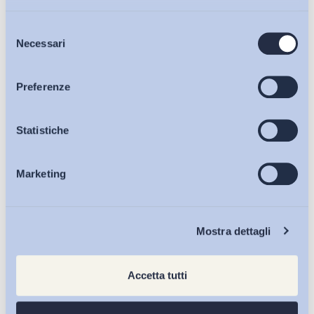
Selezione
Bollettini ADAPT
Necessari
del
consenso
Articoli
Preferenze
Osservatori
Statistiche
Marketing
Eventi
Chi Siamo
Mostra dettagli
Accetta tutti