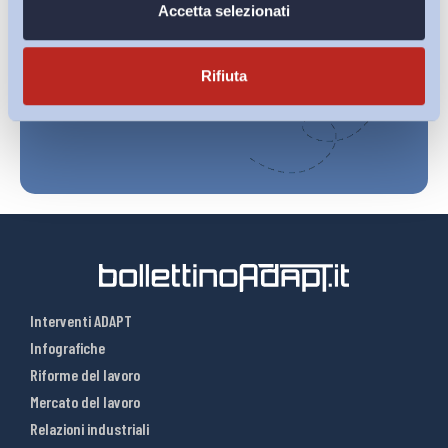
Ho letto e Accetto il trattamento dei dati personali descritti
Accetta selezionati
sulla pagina della
Privacy Policy
Rifiuta
Iscriviti
Interventi ADAPT
Infografiche
Riforme del lavoro
Mercato del lavoro
Relazioni industriali