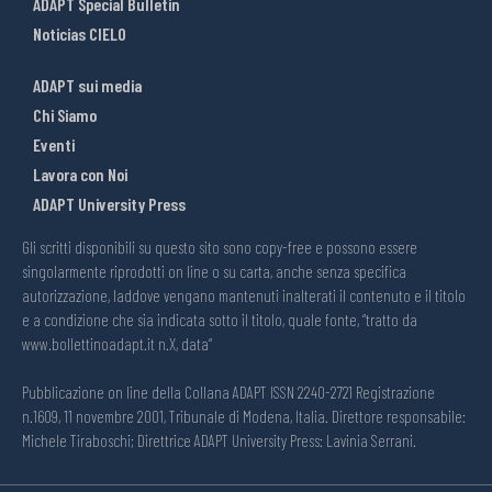
ADAPT Special Bulletin
Noticias CIELO
ADAPT sui media
Chi Siamo
Eventi
Lavora con Noi
ADAPT University Press
Gli scritti disponibili su questo sito sono copy-free e possono essere
singolarmente riprodotti on line o su carta, anche senza specifica
autorizzazione, laddove vengano mantenuti inalterati il contenuto e il titolo
e a condizione che sia indicata sotto il titolo, quale fonte, “tratto da
www.bollettinoadapt.it n.X, data“
Pubblicazione on line della Collana ADAPT ISSN 2240-2721 Registrazione
n.1609, 11 novembre 2001, Tribunale di Modena, Italia. Direttore responsabile:
Michele Tiraboschi; Direttrice ADAPT University Press: Lavinia Serrani.