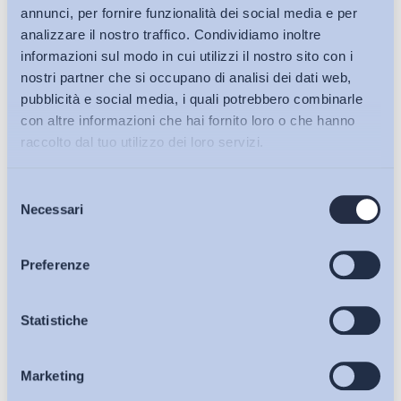
annunci, per fornire funzionalità dei social media e per
analizzare il nostro traffico. Condividiamo inoltre
informazioni sul modo in cui utilizzi il nostro sito con i
nostri partner che si occupano di analisi dei dati web,
pubblicità e social media, i quali potrebbero combinarle
con altre informazioni che hai fornito loro o che hanno
raccolto dal tuo utilizzo dei loro servizi.
Selezione
Bollettini ADAPT
Necessari
del
consenso
Articoli
Preferenze
Ho letto e Accetto il trattamento dei dati personali descritti
Osservatori
Statistiche
sulla pagina della
Privacy Policy
Marketing
Eventi
Iscriviti