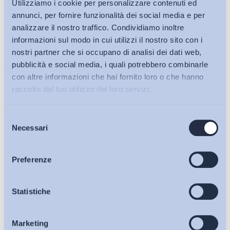
Utilizziamo i cookie per personalizzare contenuti ed
annunci, per fornire funzionalità dei social media e per
analizzare il nostro traffico. Condividiamo inoltre
informazioni sul modo in cui utilizzi il nostro sito con i
nostri partner che si occupano di analisi dei dati web,
pubblicità e social media, i quali potrebbero combinarle
con altre informazioni che hai fornito loro o che hanno
raccolto dal tuo utilizzo dei loro servizi.
Selezione
Bollettini ADAPT
Necessari
del
consenso
Articoli
Preferenze
Osservatori
Statistiche
Ho letto e Accetto il trattamento dei dati personali descritti
sulla pagina della
Privacy Policy
Marketing
Eventi