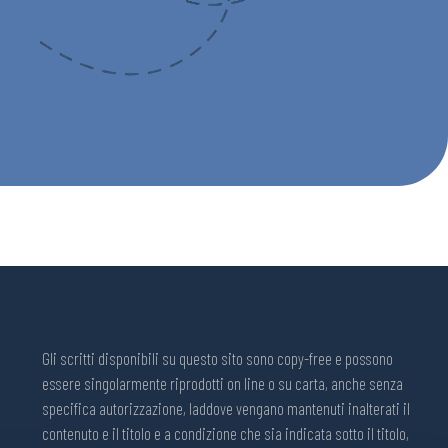
Gli scritti disponibili su questo sito sono copy-free e possono
essere singolarmente riprodotti on line o su carta, anche senza
specifica autorizzazione, laddove vengano mantenuti inalterati il
contenuto e il titolo e a condizione che sia indicata sotto il titolo,