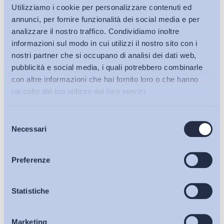
Utilizziamo i cookie per personalizzare contenuti ed
annunci, per fornire funzionalità dei social media e per
analizzare il nostro traffico. Condividiamo inoltre
informazioni sul modo in cui utilizzi il nostro sito con i
nostri partner che si occupano di analisi dei dati web,
pubblicità e social media, i quali potrebbero combinarle
con altre informazioni che hai fornito loro o che hanno
raccolto dal tuo utilizzo dei loro servizi.
Selezione
Bollettini ADAPT
Necessari
del
consenso
Articoli
Preferenze
Osservatori
Statistiche
Ho letto e Accetto il trattamento dei dati personali descritti
sulla pagina della
Privacy Policy
Marketing