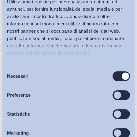
Utilizziamo i cookie per personalizzare contenuti ed
annunci, per fornire funzionalità dei social media e per
analizzare il nostro traffico. Condividiamo inoltre
informazioni sul modo in cui utilizzi il nostro sito con i
nostri partner che si occupano di analisi dei dati web,
pubblicità e social media, i quali potrebbero combinarle
con altre informazioni che hai fornito loro o che hanno
raccolto dal tuo utilizzo dei loro servizi.
Selezione
Bollettini ADAPT
Necessari
del
consenso
Articoli
Preferenze
Osservatori
Statistiche
Ho letto e Accetto il trattamento dei dati personali descritti
sulla pagina della
Privacy Policy
Marketing
Eventi