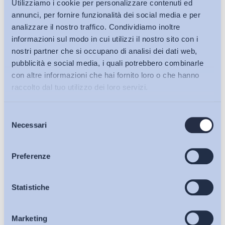
Utilizziamo i cookie per personalizzare contenuti ed
annunci, per fornire funzionalità dei social media e per
analizzare il nostro traffico. Condividiamo inoltre
informazioni sul modo in cui utilizzi il nostro sito con i
nostri partner che si occupano di analisi dei dati web,
pubblicità e social media, i quali potrebbero combinarle
con altre informazioni che hai fornito loro o che hanno
raccolto dal tuo utilizzo dei loro servizi.
Selezione
Bollettini ADAPT
Necessari
del
consenso
Articoli
Preferenze
Osservatori
Statistiche
Ho letto e Accetto il trattamento dei dati personali descritti
sulla pagina della
Privacy Policy
Marketing
Eventi