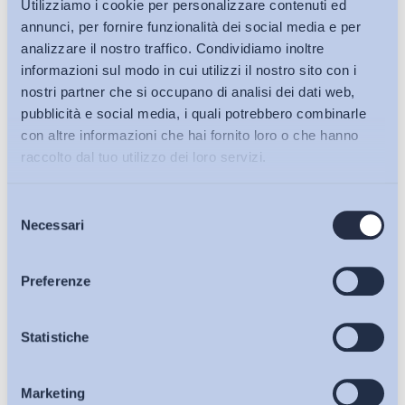
Utilizziamo i cookie per personalizzare contenuti ed
annunci, per fornire funzionalità dei social media e per
analizzare il nostro traffico. Condividiamo inoltre
informazioni sul modo in cui utilizzi il nostro sito con i
nostri partner che si occupano di analisi dei dati web,
pubblicità e social media, i quali potrebbero combinarle
con altre informazioni che hai fornito loro o che hanno
raccolto dal tuo utilizzo dei loro servizi.
Selezione
Bollettini ADAPT
Necessari
del
consenso
Articoli
Preferenze
Osservatori
Statistiche
Ho letto e Accetto il trattamento dei dati personali descritti
sulla pagina della
Privacy Policy
Marketing
Eventi