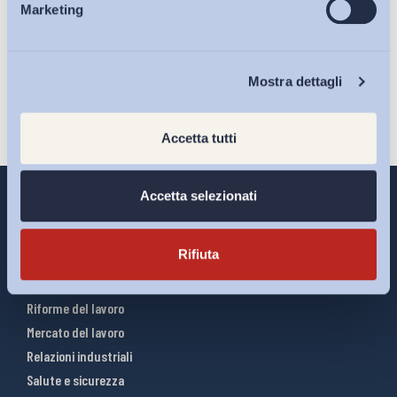
sulla pagina della
Privacy Policy
Marketing
Eventi
Iscriviti
Chi Siamo
Mostra dettagli
Accetta tutti
Accetta selezionati
Rifiuta
Interventi ADAPT
Infografiche
Riforme del lavoro
Mercato del lavoro
Relazioni industriali
Salute e sicurezza