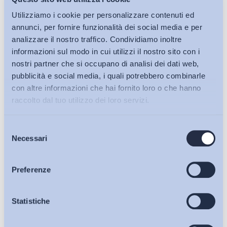
Utilizziamo i cookie per personalizzare contenuti ed
annunci, per fornire funzionalità dei social media e per
analizzare il nostro traffico. Condividiamo inoltre
informazioni sul modo in cui utilizzi il nostro sito con i
nostri partner che si occupano di analisi dei dati web,
pubblicità e social media, i quali potrebbero combinarle
con altre informazioni che hai fornito loro o che hanno
raccolto dal tuo utilizzo dei loro servizi.
Selezione
Bollettini ADAPT
Necessari
del
consenso
Articoli
Preferenze
Osservatori
Statistiche
Ho letto e Accetto il trattamento dei dati personali descritti