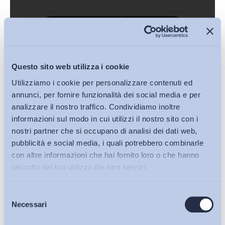
Download (PDF, 240KB)
Questo sito web utilizza i cookie
Utilizziamo i cookie per personalizzare contenuti ed
annunci, per fornire funzionalità dei social media e per
analizzare il nostro traffico. Condividiamo inoltre
informazioni sul modo in cui utilizzi il nostro sito con i
nostri partner che si occupano di analisi dei dati web,
pubblicità e social media, i quali potrebbero combinarle
con altre informazioni che hai fornito loro o che hanno
raccolto dal tuo utilizzo dei loro servizi.
Selezione
Bollettini ADAPT
Necessari
del
Condividi su:
consenso