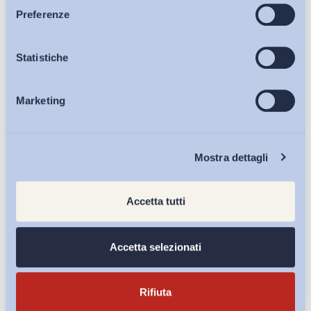
Articoli
Preferenze
Osservatori
Statistiche
Iscriviti alla Newsletter
Marketing
Eventi
Chi Siamo
Mostra dettagli
Accetta tutti
Accetta selezionati
Rifiuta