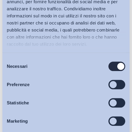
annunci, per fornire funzionalità dei social media e per
analizzare il nostro traffico. Condividiamo inoltre
informazioni sul modo in cui utilizzi il nostro sito con i
nostri partner che si occupano di analisi dei dati web,
pubblicità e social media, i quali potrebbero combinarle
con altre informazioni che hai fornito loro o che hanno
raccolto dal tuo utilizzo dei loro servizi.
Selezione
Bollettini ADAPT
Necessari
del
consenso
Articoli
Preferenze
Ho letto e Accetto il trattamento dei dati personali descritti
Osservatori
Statistiche
sulla pagina della
Privacy Policy
Iscriviti
Marketing
Eventi