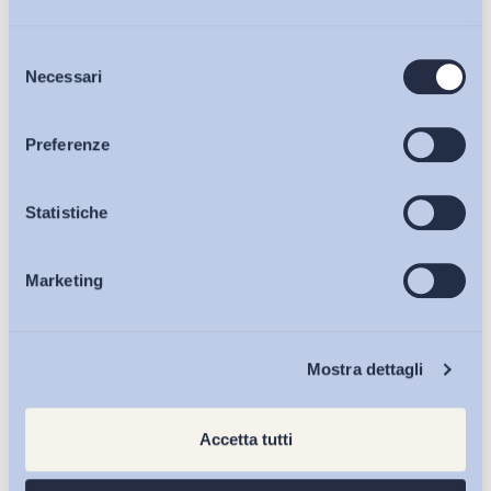
Selezione
Bollettini ADAPT
Necessari
del
consenso
Articoli
Preferenze
Osservatori
Statistiche
Marketing
Eventi
Chi Siamo
Mostra dettagli
Accetta tutti