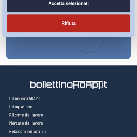
Ho letto e Accetto il trattamento dei dati personali descritti
Accetta selezionati
sulla pagina della
Privacy Policy
Rifiuta
Iscriviti
Interventi ADAPT
Infografiche
Riforme del lavoro
Mercato del lavoro
Relazioni industriali