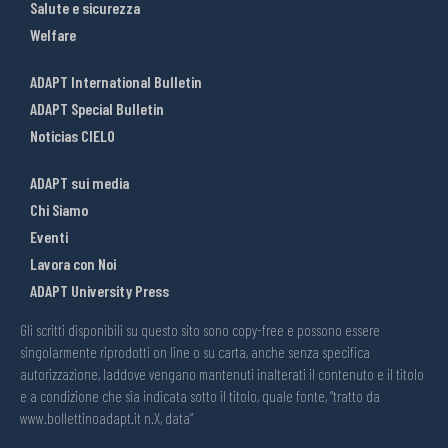
Salute e sicurezza
Welfare
ADAPT International Bulletin
ADAPT Special Bulletin
Noticias CIELO
ADAPT sui media
Chi Siamo
Eventi
Lavora con Noi
ADAPT University Press
Gli scritti disponibili su questo sito sono copy-free e possono essere
singolarmente riprodotti on line o su carta, anche senza specifica
autorizzazione, laddove vengano mantenuti inalterati il contenuto e il titolo
e a condizione che sia indicata sotto il titolo, quale fonte, “tratto da
www.bollettinoadapt.it n.X, data“