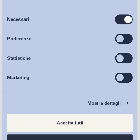
Selezione
Bollettini ADAPT
Necessari
del
consenso
Articoli
Preferenze
Osservatori
Statistiche
Marketing
Eventi
Chi Siamo
Mostra dettagli
Accetta tutti