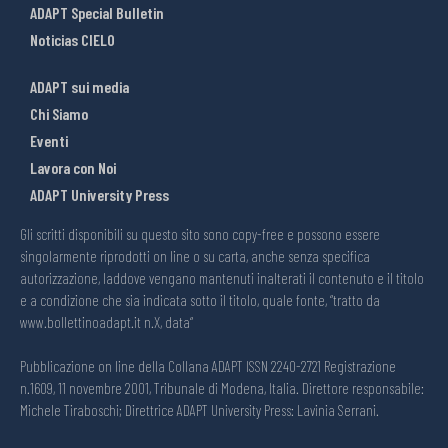
ADAPT Special Bulletin
Noticias CIELO
ADAPT sui media
Chi Siamo
Eventi
Lavora con Noi
ADAPT University Press
Gli scritti disponibili su questo sito sono copy-free e possono essere
singolarmente riprodotti on line o su carta, anche senza specifica
autorizzazione, laddove vengano mantenuti inalterati il contenuto e il titolo
e a condizione che sia indicata sotto il titolo, quale fonte, “tratto da
www.bollettinoadapt.it n.X, data“
Pubblicazione on line della Collana ADAPT ISSN 2240-2721 Registrazione
n.1609, 11 novembre 2001, Tribunale di Modena, Italia. Direttore responsabile:
Michele Tiraboschi; Direttrice ADAPT University Press: Lavinia Serrani.