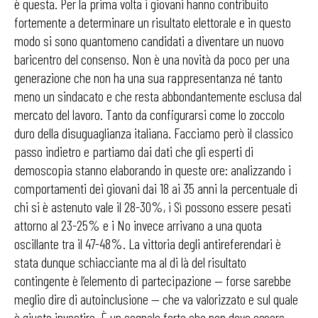
è questa. Per la prima volta i giovani hanno contribuito
fortemente a determinare un risultato elettorale e in questo
modo si sono quantomeno candidati a diventare un nuovo
baricentro del consenso. N
on è una novità da poco per una
generazione che non ha una sua rappresentanza né tanto
meno un sindacato e che resta abbondantemente esclusa dal
mercato del lavoro. Tanto da configurarsi come lo zoccolo
duro della disuguaglianza italiana. Facciamo però il classico
passo indietro e partiamo dai dati che gli esperti di
demoscopia stanno elaborando in queste ore: analizzando i
comportamenti dei giovani dai 18 ai 35 anni la percentuale di
chi si è astenuto vale il 28-30%, i Sì possono essere pesati
attorno al 23-25% e i No invece arrivano a una quota
oscillante tra il 47-48%. La vittoria degli antireferendari è
stata dunque schiacciante ma al di là del risultato
contingente è l’elemento di partecipazione — forse sarebbe
meglio dire di autoinclusione — che va valorizzato e sul quale
è giusto investire. È un segnale forte che non deve essere