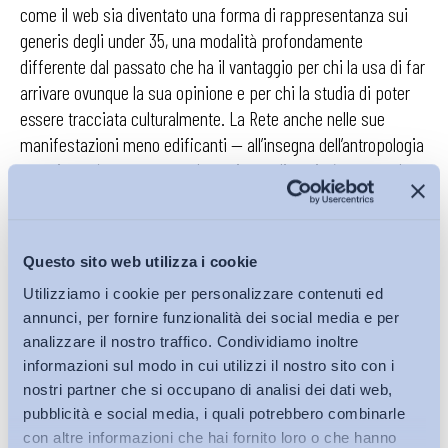
come il web sia diventato una forma di rappresentanza sui
generis degli under 35, una modalità profondamente
differente dal passato che ha il vantaggio per chi la usa di far
arrivare ovunque la sua opinione e per chi la studia di poter
essere tracciata culturalmente. La Rete anche nelle sue
manifestazioni meno edificanti — all’insegna dell’antropologia
negativa — è comunque un’esperienza di società aperta che
si manifesta in un contesto che non riesce a garantire
mobilità e ricambio. In questa chiave sarà interessante
indagare se c’è un rapporto causa-effetto tra la
Questo sito web utilizza i cookie
frequentazione assidua di blog e community e la decisione di
Utilizziamo i cookie per personalizzare contenuti ed
usare l’urna elettorale. Di sicuro i sondaggisti si aspettavano
annunci, per fornire funzionalità dei social media e per
un maggior tasso di astensione da parte della lost generation
analizzare il nostro traffico. Condividiamo inoltre
e sono rimasti sorpresi e volendo avventurarsi nel mondo dei
informazioni sul modo in cui utilizzi il nostro sito con i
numeri si può addirittura raffrontare il tasso di astensione
nostri partner che si occupano di analisi dei dati web,
degli under 35 con il tasso di disoccupazione anche se riferito
pubblicità e social media, i quali potrebbero combinarle
solo ai giovani tra i 18 e i 29 anni, ebbene l’ultimo dato
con altre informazioni che hai fornito loro o che hanno