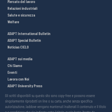
Mercato del lavoro
Relazioni industriali
Salute e sicurezza
Welfare
ADAPT International Bulletin
ADAPT Special Bulletin
Noticias CIELO
ADAPT sui media
Chi Siamo
Eventi
Lavora con Noi
ADAPT University Press
Gli scritti disponibili su questo sito sono copy-free e possono essere
singolarmente riprodotti on line o su carta, anche senza specifica
autorizzazione, laddove vengano mantenuti inalterati il contenuto e il titolo
e a condizione che sia indicata sotto il titolo, quale fonte, “tratto da