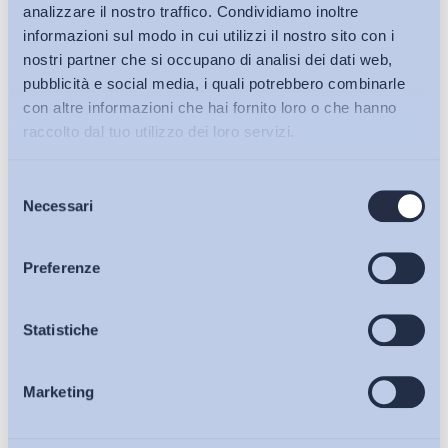
analizzare il nostro traffico. Condividiamo inoltre
informazioni sul modo in cui utilizzi il nostro sito con i
nostri partner che si occupano di analisi dei dati web,
pubblicità e social media, i quali potrebbero combinarle
con altre informazioni che hai fornito loro o che hanno
raccolto dal tuo utilizzo dei loro servizi.
Selezione
Bollettini ADAPT
Necessari
del
consenso
Articoli
Preferenze
Ho letto e Accetto il trattamento dei dati personali descritti
sulla pagina della
Privacy Policy
Osservatori
Statistiche
Iscriviti
Marketing
Eventi