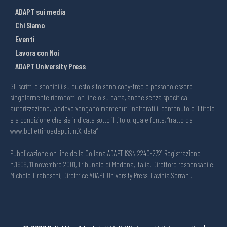
ADAPT sui media
Chi Siamo
Eventi
Lavora con Noi
ADAPT University Press
Gli scritti disponibili su questo sito sono copy-free e possono essere
singolarmente riprodotti on line o su carta, anche senza specifica
autorizzazione, laddove vengano mantenuti inalterati il contenuto e il titolo
e a condizione che sia indicata sotto il titolo, quale fonte, “tratto da
www.bollettinoadapt.it n.X, data“
Pubblicazione on line della Collana ADAPT ISSN 2240-2721 Registrazione
n.1609, 11 novembre 2001, Tribunale di Modena, Italia. Direttore responsabile:
Michele Tiraboschi; Direttrice ADAPT University Press: Lavinia Serrani.