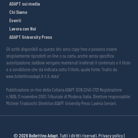
ADAPT sui media
Chi Siamo
Eventi
Lavora con Noi
ADAPT University Press
Gli scritti disponibili su questo sito sono copy-free e possono essere
singolarmente riprodotti on line o su carta, anche senza specifica
autorizzazione, laddove vengano mantenuti inalterati il contenuto e il titolo
e a condizione che sia indicata sotto il titolo, quale fonte, “tratto da
www.bollettinoadapt.it n.X, data“
Pubblicazione on line della Collana ADAPT ISSN 2240-2721 Registrazione
n.1609, 11 novembre 2001, Tribunale di Modena, Italia. Direttore responsabile:
Michele Tiraboschi; Direttrice ADAPT University Press: Lavinia Serrani.
© 2026 Bollettino Adapt.
Tutti i diritti riservati.
Privacy policy
|