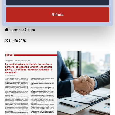
Partecipazione gestionale e regolamento unilaterale
Rifiuta
dell’impresa: una nuova pronuncia sul...
di
Francesco Alifano
27 Luglio 2026