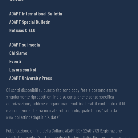
ADAPT International Bulletin
ADAPT Special Bulletin
Noticias CIELO
ADAPT sui media
Chi Siamo
Eventi
Lavora con Noi
ADAPT University Press
Gli scritti disponibili su questo sito sono copy-free e possono essere
singolarmente riprodotti on line o su carta, anche senza specifica
autorizzazione, laddove vengano mantenuti inalterati il contenuto e il titolo
e a condizione che sia indicata sotto il titolo, quale fonte, “tratto da
www.bollettinoadapt.it n.X, data“
Pubblicazione on line della Collana ADAPT ISSN 2240-2721 Registrazione
n.1609, 11 novembre 2001, Tribunale di Modena, Italia. Direttore responsabile: