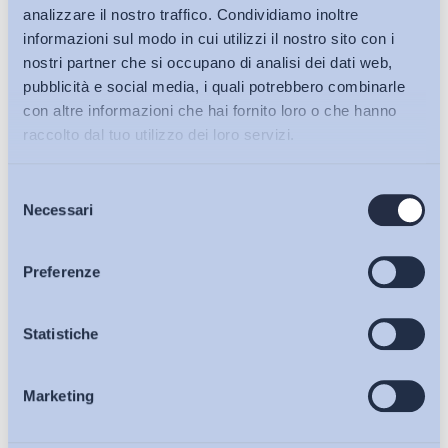
analizzare il nostro traffico. Condividiamo inoltre
informazioni sul modo in cui utilizzi il nostro sito con i
nostri partner che si occupano di analisi dei dati web,
pubblicità e social media, i quali potrebbero combinarle
con altre informazioni che hai fornito loro o che hanno
raccolto dal tuo utilizzo dei loro servizi.
Selezione
Bollettini ADAPT
Necessari
del
consenso
Articoli
Preferenze
Ho letto e Accetto il trattamento dei dati personali descritti
sulla pagina della
Privacy Policy
Osservatori
Statistiche
Iscriviti
Marketing
Eventi