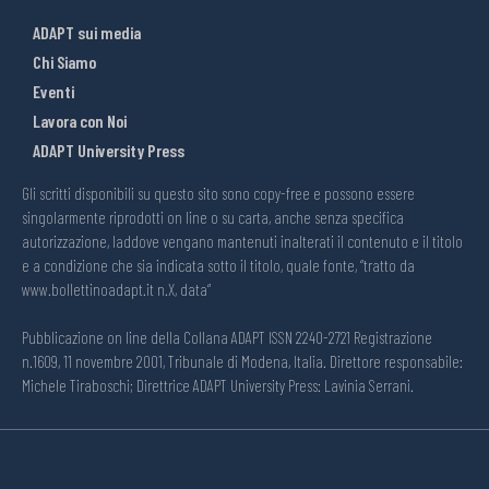
ADAPT sui media
Chi Siamo
Eventi
Lavora con Noi
ADAPT University Press
Gli scritti disponibili su questo sito sono copy-free e possono essere
singolarmente riprodotti on line o su carta, anche senza specifica
autorizzazione, laddove vengano mantenuti inalterati il contenuto e il titolo
e a condizione che sia indicata sotto il titolo, quale fonte, “tratto da
www.bollettinoadapt.it n.X, data“
Pubblicazione on line della Collana ADAPT ISSN 2240-2721 Registrazione
n.1609, 11 novembre 2001, Tribunale di Modena, Italia. Direttore responsabile:
Michele Tiraboschi; Direttrice ADAPT University Press: Lavinia Serrani.