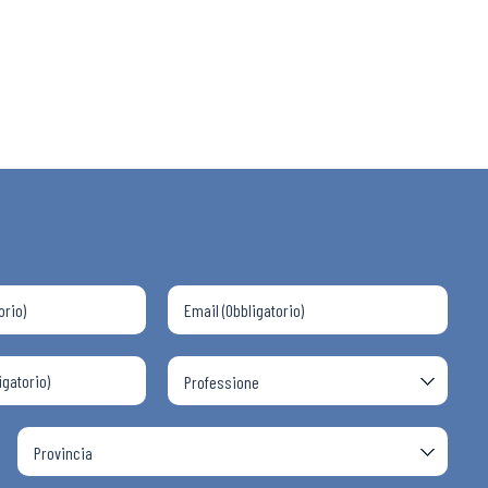
 ADAPT
i