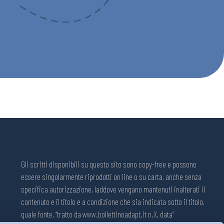
Gli scritti disponibili su questo sito sono copy-free e possono
essere singolarmente riprodotti on line o su carta, anche senza
specifica autorizzazione, laddove vengano mantenuti inalterati il
contenuto e il titolo e a condizione che sia indicata sotto il titolo,
quale fonte, “tratto da www.bollettinoadapt.it n.X, data“