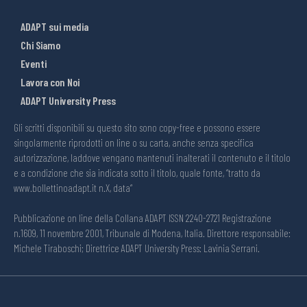
ADAPT sui media
Chi Siamo
Eventi
Lavora con Noi
ADAPT University Press
Gli scritti disponibili su questo sito sono copy-free e possono essere
singolarmente riprodotti on line o su carta, anche senza specifica
autorizzazione, laddove vengano mantenuti inalterati il contenuto e il titolo
e a condizione che sia indicata sotto il titolo, quale fonte, “tratto da
www.bollettinoadapt.it n.X, data“
Pubblicazione on line della Collana ADAPT ISSN 2240-2721 Registrazione
n.1609, 11 novembre 2001, Tribunale di Modena, Italia. Direttore responsabile:
Michele Tiraboschi; Direttrice ADAPT University Press: Lavinia Serrani.