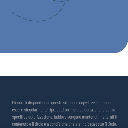
Gli scritti disponibili su questo sito sono copy-free e possono
essere singolarmente riprodotti on line o su carta, anche senza
specifica autorizzazione, laddove vengano mantenuti inalterati il
contenuto e il titolo e a condizione che sia indicata sotto il titolo,