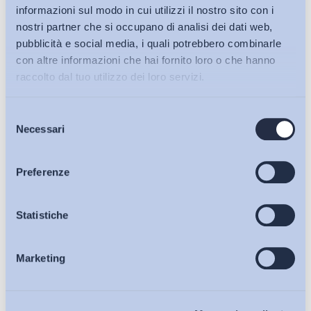
informazioni sul modo in cui utilizzi il nostro sito con i
nostri partner che si occupano di analisi dei dati web,
pubblicità e social media, i quali potrebbero combinarle
con altre informazioni che hai fornito loro o che hanno
raccolto dal tuo utilizzo dei loro servizi.
Selezione
Bollettini ADAPT
Necessari
del
consenso
Articoli
Preferenze
Ho letto e Accetto il trattamento dei dati personali descritti
sulla pagina della
Privacy Policy
Osservatori
Statistiche
Iscriviti
Marketing
Eventi
Chi Siamo