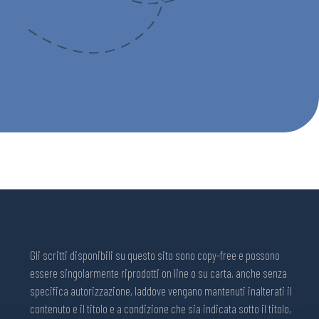
Gli scritti disponibili su questo sito sono copy-free e possono
essere singolarmente riprodotti on line o su carta, anche senza
specifica autorizzazione, laddove vengano mantenuti inalterati il
contenuto e il titolo e a condizione che sia indicata sotto il titolo,