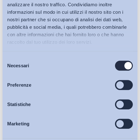
analizzare il nostro traffico. Condividiamo inoltre
informazioni sul modo in cui utilizzi il nostro sito con i
nostri partner che si occupano di analisi dei dati web,
pubblicità e social media, i quali potrebbero combinarle
con altre informazioni che hai fornito loro o che hanno
raccolto dal tuo utilizzo dei loro servizi.
Selezione
Bollettini ADAPT
Necessari
del
consenso
Articoli
Preferenze
Ho letto e Accetto il trattamento dei dati personali descritti
sulla pagina della
Privacy Policy
Osservatori
Statistiche
Iscriviti
Marketing
Eventi