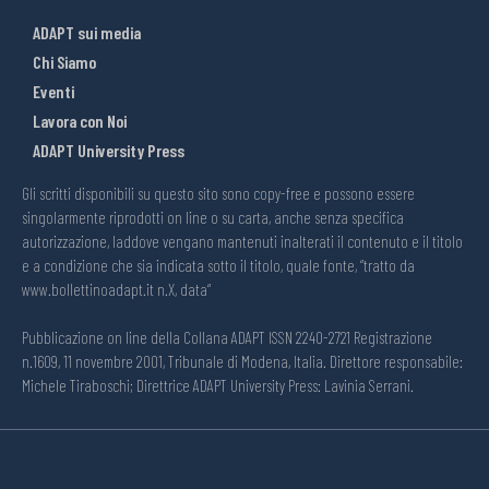
ADAPT sui media
Chi Siamo
Eventi
Lavora con Noi
ADAPT University Press
Gli scritti disponibili su questo sito sono copy-free e possono essere
singolarmente riprodotti on line o su carta, anche senza specifica
autorizzazione, laddove vengano mantenuti inalterati il contenuto e il titolo
e a condizione che sia indicata sotto il titolo, quale fonte, “tratto da
www.bollettinoadapt.it n.X, data“
Pubblicazione on line della Collana ADAPT ISSN 2240-2721 Registrazione
n.1609, 11 novembre 2001, Tribunale di Modena, Italia. Direttore responsabile:
Michele Tiraboschi; Direttrice ADAPT University Press: Lavinia Serrani.