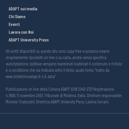
ADAPT sui media
Chi Siamo
Eventi
Lavora con Noi
ADAPT University Press
Gli scritti disponibili su questo sito sono copy-free e possono essere
singolarmente riprodotti on line o su carta, anche senza specifica
autorizzazione, laddove vengano mantenuti inalterati il contenuto e il titolo
e a condizione che sia indicata sotto il titolo, quale fonte, “tratto da
www.bollettinoadapt.it n.X, data“
Pubblicazione on line della Collana ADAPT ISSN 2240-2721 Registrazione
n.1609, 11 novembre 2001, Tribunale di Modena, Italia. Direttore responsabile:
Michele Tiraboschi; Direttrice ADAPT University Press: Lavinia Serrani.