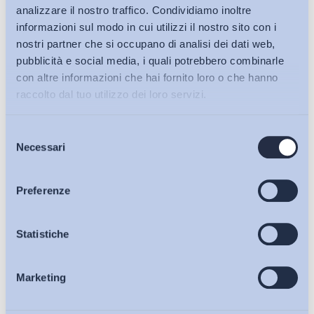
analizzare il nostro traffico. Condividiamo inoltre
informazioni sul modo in cui utilizzi il nostro sito con i
nostri partner che si occupano di analisi dei dati web,
pubblicità e social media, i quali potrebbero combinarle
con altre informazioni che hai fornito loro o che hanno
raccolto dal tuo utilizzo dei loro servizi.
Selezione
Bollettini ADAPT
Necessari
del
consenso
Articoli
Preferenze
Ho letto e Accetto il trattamento dei dati personali descritti
sulla pagina della
Privacy Policy
Osservatori
Statistiche
Iscriviti
Marketing
Eventi