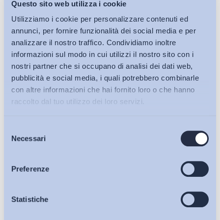
sancisce che la comunicazione deve riguardare al massimo
Questo sito web utilizza i cookie
un arco temporale di sette giorni.
Utilizziamo i cookie per personalizzare contenuti ed
annunci, per fornire funzionalità dei social media e per
analizzare il nostro traffico. Condividiamo inoltre
informazioni sul modo in cui utilizzi il nostro sito con i
Il quarto aspetto correttivo attiene ai contenuti della
nostri partner che si occupano di analisi dei dati web,
comunicazione, se la norma vigente, infatti, richiede l’esplicita
pubblicità e social media, i quali potrebbero combinarle
indicazione dei dati anagrafici e del codice fiscale del
con altre informazioni che hai fornito loro o che hanno
lavoratore (oltre a luogo della prestazione e durata della
raccolto dal tuo utilizzo dei loro servizi.
stessa per un massimo di trenta giorni),
la disposizione del
decreto correttivo richiede alternativamente i dati
Selezione
Bollettini ADAPT
anagrafici o il codice fiscale del lavoratore
, in ottica
Necessari
del
chiaramente semplificatoria per l’utilizzo del lavoro
consenso
accessorio.
Articoli
Preferenze
Osservatori
Statistiche
Infine, ma forse soltanto
per una sbadata costruzione