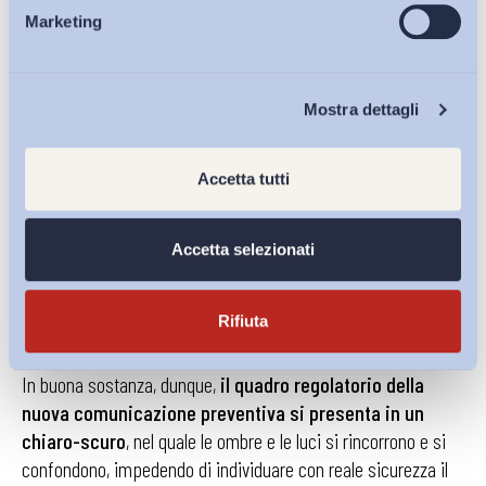
tecnica della norma, il decreto correttivo sembra voler
Marketing
abbandonare le strumentazioni telematiche
, oggi
Eventi
espressamente previste dalla disposizione in vigore,
passando da una comunicazione da effettuarsi attraverso
Chi Siamo
modalità telematiche, comprendenti anche sms o posta
Mostra dettagli
elettronica, a una comunicazione effettuata esclusivamente
attraverso sms o posta elettronica; né pare adeguatamente
Accetta tutti
robusta la previsione che rimanda ad “ulteriori modalità di
comunicazione in funzione dello sviluppo delle tecnologie”, a
Accetta selezionati
fronte di una esplicita abrogazione del vigente richiamo alle
“modalità telematiche”.
Rifiuta
In buona sostanza, dunque,
il quadro regolatorio della
nuova comunicazione preventiva si presenta in un
chiaro-scuro
, nel quale le ombre e le luci si rincorrono e si
confondono, impedendo di individuare con reale sicurezza il