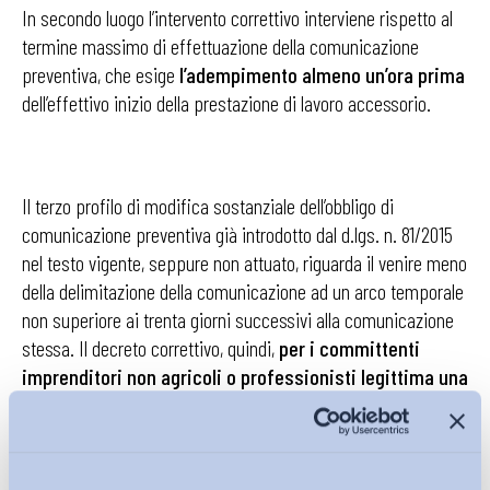
In secondo luogo l’intervento correttivo interviene rispetto al
termine massimo di effettuazione della comunicazione
preventiva, che esige
l’adempimento almeno un’ora prima
dell’effettivo inizio della prestazione di lavoro accessorio.
Il terzo profilo di modifica sostanziale dell’obbligo di
comunicazione preventiva già introdotto dal d.lgs. n. 81/2015
nel testo vigente, seppure non attuato, riguarda il venire meno
della delimitazione della comunicazione ad un arco temporale
non superiore ai trenta giorni successivi alla comunicazione
stessa. Il decreto correttivo, quindi,
per i committenti
imprenditori non agricoli o professionisti legittima una
comunicazione unica per interi mesi di lavoro
accessorio
, giacché la norma pone un limite temporale
soltanto al lavoro accessorio reso in agricoltura dove si