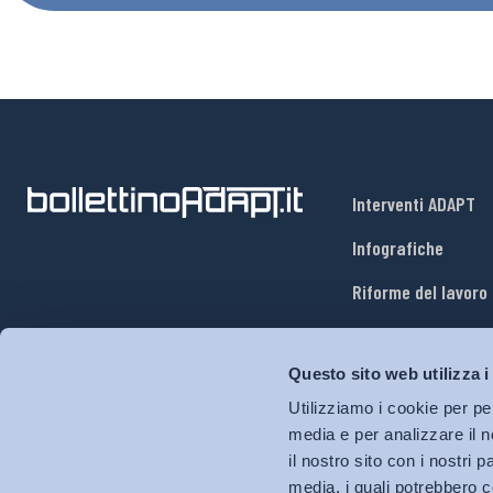
Interventi ADAPT
Infografiche
Riforme del lavoro
Mercato del lavoro
Questo sito web utilizza i
Relazioni industria
Utilizziamo i cookie per pe
Salute e sicurezza
media e per analizzare il n
il nostro sito con i nostri 
Welfare
media, i quali potrebbero c