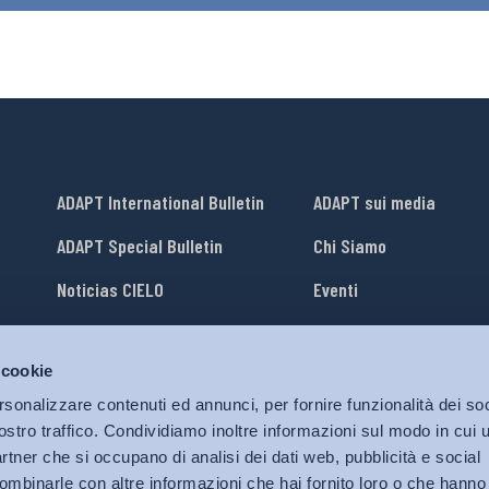
ADAPT International Bulletin
ADAPT sui media
ADAPT Special Bulletin
Chi Siamo
Noticias CIELO
Eventi
Lavora con Noi
 cookie
li
ADAPT University Press
rsonalizzare contenuti ed annunci, per fornire funzionalità dei soc
ostro traffico. Condividiamo inoltre informazioni sul modo in cui ut
partner che si occupano di analisi dei dati web, pubblicità e social
ombinarle con altre informazioni che hai fornito loro o che hanno