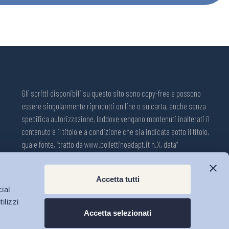
Gli scritti disponibili su questo sito sono copy-free e possono
essere singolarmente riprodotti on line o su carta, anche senza
specifica autorizzazione, laddove vengano mantenuti inalterati il
contenuto e il titolo e a condizione che sia indicata sotto il titolo,
quale fonte, “tratto da www.bollettinoadapt.it n.X, data“
Pubblicazione on line della Collana ADAPT ISSN 2240-2721
Accetta tutti
Registrazione n.1609, 11 novembre 2001, Tribunale di Modena, Italia.
ial
Direttore responsabile: Michele Tiraboschi; Direttrice ADAPT
ilizzi
University Press: Lavinia Serrani.
Accetta selezionati