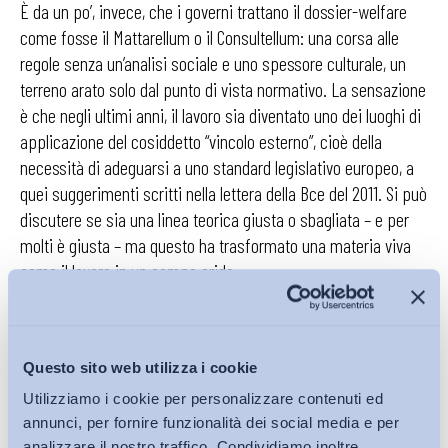
È da un po’, invece, che i governi trattano il dossier-welfare
come fosse il Mattarellum o il Consultellum: una corsa alle
regole senza un’analisi sociale e uno spessore culturale, un
terreno arato solo dal punto di vista normativo. La sensazione
è che negli ultimi anni, il lavoro sia diventato uno dei luoghi di
applicazione del cosiddetto “vincolo esterno”, cioè della
necessità di adeguarsi a uno standard legislativo europeo, a
quei suggerimenti scritti nella lettera della Bce del 2011. Si può
discutere se sia una linea teorica giusta o sbagliata – e per
molti è giusta – ma questo ha trasformato una materia viva
come il lavoro in un campo arido…
Continua a leggere su
Il Sole 24 Ore
Questo sito web utilizza i cookie
Utilizziamo i cookie per personalizzare contenuti ed
annunci, per fornire funzionalità dei social media e per
analizzare il nostro traffico. Condividiamo inoltre