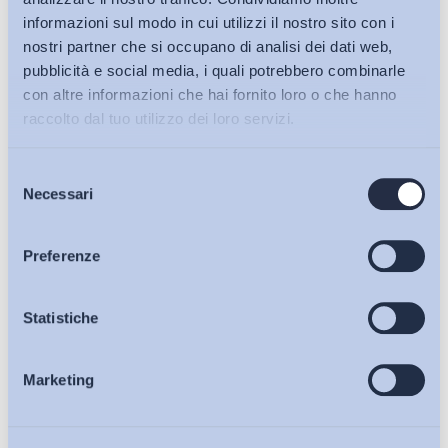
Condividi su:
informazioni sul modo in cui utilizzi il nostro sito con i
nostri partner che si occupano di analisi dei dati web,
pubblicità e social media, i quali potrebbero combinarle
con altre informazioni che hai fornito loro o che hanno
raccolto dal tuo utilizzo dei loro servizi.
Iscriviti alla Newsletter
Selezione
Bollettini ADAPT
Necessari
del
consenso
Articoli
Preferenze
Osservatori
Statistiche
Marketing
Eventi