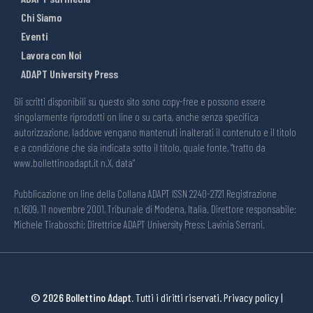
Chi Siamo
Eventi
Lavora con Noi
ADAPT University Press
Gli scritti disponibili su questo sito sono copy-free e possono essere
singolarmente riprodotti on line o su carta, anche senza specifica
autorizzazione, laddove vengano mantenuti inalterati il contenuto e il titolo
e a condizione che sia indicata sotto il titolo, quale fonte, “tratto da
www.bollettinoadapt.it n.X, data“
Pubblicazione on line della Collana ADAPT ISSN 2240-2721 Registrazione
n.1609, 11 novembre 2001, Tribunale di Modena, Italia. Direttore responsabile:
Michele Tiraboschi; Direttrice ADAPT University Press: Lavinia Serrani.
© 2026 Bollettino Adapt.
Tutti i diritti riservati.
Privacy policy
|