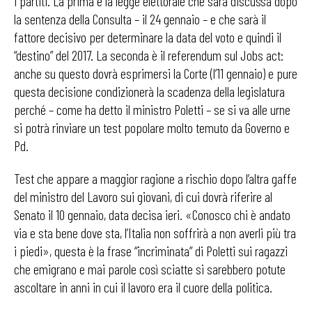
i partiti. La prima è la legge elettorale che sarà discussa dopo
la sentenza della Consulta – il 24 gennaio – e che sarà il
fattore decisivo per determinare la data del voto e quindi il
“destino” del 2017. La seconda è il referendum sul Jobs act:
anche su questo dovrà esprimersi la Corte (l’11 gennaio) e pure
questa decisione condizionerà la scadenza della legislatura
perché – come ha detto il ministro Poletti – se si va alle urne
si potrà rinviare un test popolare molto temuto da Governo e
Pd.
Test che appare a maggior ragione a rischio dopo l’altra gaffe
del ministro del Lavoro sui giovani, di cui dovrà riferire al
Senato il 10 gennaio, data decisa ieri. «Conosco chi è andato
via e sta bene dove sta, l’Italia non soffrirà a non averli più tra
i piedi», questa è la frase “incriminata” di Poletti sui ragazzi
che emigrano e mai parole così sciatte si sarebbero potute
ascoltare in anni in cui il lavoro era il cuore della politica.