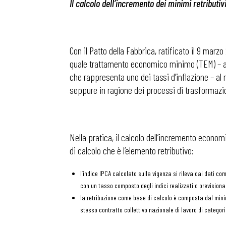
Il calcolo dell’incremento dei minimi retributi
Con il Patto della Fabbrica, ratificato il 9 marzo
quale trattamento economico minimo (TEM) – avv
che rappresenta uno dei tassi d’inflazione – al 
seppure in ragione dei processi di trasformazio
Nella pratica, il calcolo dell’incremento econom
di calcolo che è l’elemento retributivo:
l’indice IPCA calcolato sulla vigenza si rileva dai dati c
con un tasso composto degli indici realizzati o previsionali
la retribuzione come base di calcolo è composta dal minimo 
stesso contratto collettivo nazionale di lavoro di categori