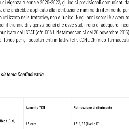
di vigenza triennale 2020-2022, gli indici previsionali comunicati dall
che andrebbe applicato alla retribuzione minima di riferimento per c
ilizzato nelle trattative, non è l’unico. Negli anni scorsi è avvenuto 
i per il triennio di vigenza, bensì che esse stabilirono di adeguare, i
omunicato dall’ISTAT (cfr. CCNL Metalmeccanici del 26 novembre 2016),
di fondo per gli scostamenti inflattivi (cfr. CCNL Chimico-farmaceutic
 sistema Confindustria
 ADAPT
Aumento TEM
Retribuzione di riferimento
 Meca-Cisl,
63 euro
1.814, 92 (livello D1)