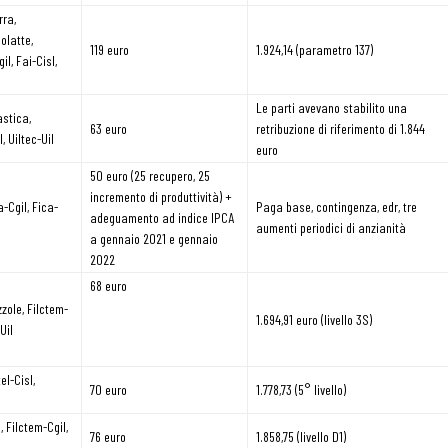
rra,
olatte,
119 euro
1.924,14 (parametro 137)
i
il, Fai-Cisl,
Le parti avevano stabilito una
stica,
63 euro
retribuzione di riferimento di 1.844
, Uiltec-Uil
euro
50 euro (25 recupero, 25
incremento di produttività) +
a-Cgil, Fica-
Paga base, contingenza, edr, tre
adeguamento ad indice IPCA
aumenti periodici di anzianità
a gennaio 2021 e gennaio
2022
68 euro
zole, Filctem-
1.694,91 euro (livello 3S)
Uil
el-Cisl,
70 euro
1.778,73 (5° livello)
 Filctem-Cgil,
76 euro
1.858,75 (livello D1)