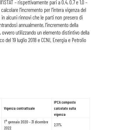
’ISTAT – rispettivamente pari a 0.4, 0.7 e 1.0 –
alcolare l’incremento per l’intera vigenza del
in alcuni rinnovi che le parti non presero di
ncontrandosi annualmente, l’incremento della
 ovvero utilizzando un elemento distintivo della
o del 19 luglio 2018 e CCNL Energia e Petrolio
IPCA composto
Vigenza contrattuale
calcolato sulla
vigenza
1° gennaio 2020 – 31 dicembre
2,11%
2022