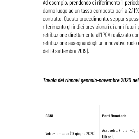
Ad esempio, prendendo di riferimento il periodo 
danno luogo ad un tasso composto pari a 2,11%, 
contratto. Questo procedimento, seppur spesso ut
riferimento gli indici previsionali di anni futur
retribuzione direttamente all’IPCA realizzato c
retribuzione assegnandogli un innovativo ruolo 
del 19 settembre 2019).
Tavola dei rinnovi gennaio-novembre 2020 nel
Bollettini
CCNL
Parti firmatarie
Assovetro, Filctem-Cgil,
Vetro-Lampade (19 giugno 2020)
Articoli
Uiltec-Uil