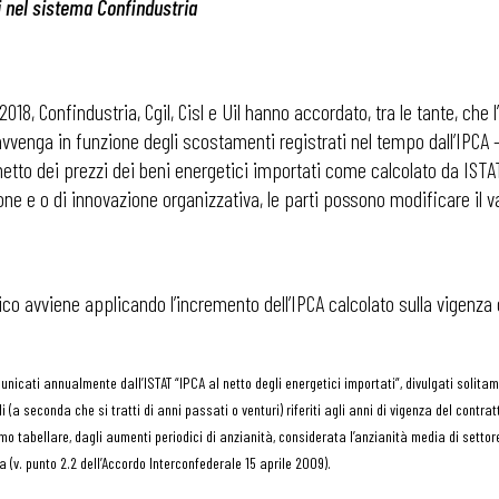
vi nel sistema Confindustria
 2018, Confindustria, Cgil, Cisl e Uil hanno accordato, tra le tante, che
enga in funzione degli scostamenti registrati nel tempo dall’IPCA 
netto dei prezzi dei beni energetici importati come calcolato da ISTAT,
ne e o di innovazione organizzativa, le parti possono modificare il v
ico avviene applicando l’incremento dell’IPCA calcolato sulla vigenza 
omunicati annualmente dall’ISTAT “IPCA al netto degli energetici importati”, divulgati soli
 (a seconda che si tratti di anni passati o venturi) riferiti agli anni di vigenza del contrat
tabellare, dagli aumenti periodici di anzianità, considerata l’anzianità media di settore, 
a (v. punto 2.2 dell’Accordo Interconfederale 15 aprile 2009).