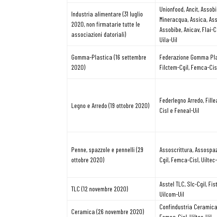
Unionfood, Ancit, Assobi
Industria alimentare (31 luglio
Mineracqua, Assica, Ass
2020, non firmatarie tutte le
Osservator
Assobibe, Anicav, Flai-Cg
associazioni datoriali)
Uila-Uil
Gomma-Plastica (16 settembre
Federazione Gomma Pla
Eventi
2020)
Filctem-Cgil, Femca-Cisl
Chi Siamo
Federlegno Arredo, Fille
Legno e Arredo (19 ottobre 2020)
Cisl e Feneal-Uil
Penne, spazzole e pennelli (29
Assoscrittura, Assospaz
ottobre 2020)
Cgil, Femca-Cisl, Uiltec-
Asstel TLC, Slc-Cgil, Fist
TLC (12 novembre 2020)
Uilcom-Uil
Confindustria Ceramica,
Ceramica (26 novembre 2020)
Femca-Cisl, Uiltec-Uil