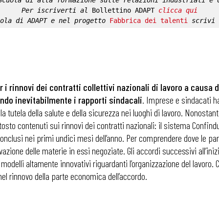
Scuola di alta formazione sulle relazioni industriali e 
Per iscriverti al 
Bollettino ADAPT
clicca qui
ola di ADAPT
 e nel progetto 
Fabbrica dei talenti
 scrivi 
r i rinnovi dei contratti collettivi nazionali di lavoro a causa
ndo inevitabilmente i rapporti sindacali
. Imprese e sindacati han
la tutela della salute e della sicurezza nei luoghi di lavoro. Nonostant
osto contenuti sui rinnovi dei contratti nazionali: il sistema Confindus
conclusi nei primi undici mesi dell’anno. Per comprendere dove le part
ervazione delle materie in essi negoziate. Gli accordi successivi all
odelli altamente innovativi riguardanti l’organizzazione del lavoro.
, nel rinnovo della parte economica dell’accordo.