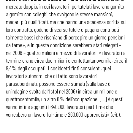
mercato doppio, in cui lavoratori ipertutelati lavorano gomito
a gomito con colleghi che svolgono le stesse mansioni,
magari più qualificati, ma che hanno una scadenza scritta sul
loro contratto, godono di scarse tutele e pagano contributi
talmente bassi che rischiano di percepire un giorno pensioni
da fame», e in questa condizione sarebbero stati relegati –
nel 2008 – quattro milioni e mezzo di lavoratori, «i lavoratori a
termine erano circa due milioni e centottantanovemila, circa il
9,4% degli occupati. I cosiddetti finti consulenti, quei
lavoratori autonomi che di fatto sono lavoratori
parasubordinati, possono essere stimati (sulla base di
un’indagine svolta dall’Isfol nel 2006) in circa un milione e
quattrocentomila, un altro 6% dell’occupazione. […] A questi
vanno infine aggiunti i 640.000 lavoratori part-time che
vorrebbero un lavoro full-time e 260.000 apprendisti» (
cit.
).