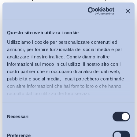
unitario tutti i lavoratori in posizione di sostanziale
dipendenza economica (quindi anche quasi tutti quelli che
oggi sono qualificati come “parasubordinati” e molti di quelli
che oggi lavorano “con partita Iva”, pur traendo di fatto un uno
Questo sito web utilizza i cookie
stipendio “limitato” da un unico committente).
Utilizziamo i cookie per personalizzare contenuti ed
annunci, per fornire funzionalità dei social media e per
analizzare il nostro traffico. Condividiamo inoltre
informazioni sul modo in cui utilizzi il nostro sito con i
Più recentemente, attraverso il
Disegno di legge
n.
nostri partner che si occupano di analisi dei dati web,
555/2013 (
presentato dal Gruppo di Scelta Civica al Senato),
pubblicità e social media, i quali potrebbero combinarle
Ichino propone una soluzione alla «grave difficoltà della
con altre informazioni che hai fornito loro o che hanno
regolarizzazione delle centinaia di migliaia di collaborazioni
raccolto dal tuo utilizzo dei loro servizi.
continuative autonome non rispondenti ai criteri posti dal
d.lgs. n. 276/2003 e rafforzati dalla legge n. 92/2012». Nello
Selezione
specifico, il disposto normativo propone di rispondere
Bollettini ADAPT
Necessari
del
all’emergenza sopra menzionata offrendo a imprese e
consenso
lavoratori la possibilità di sperimentare, in sede di
Articoli
Preferenze