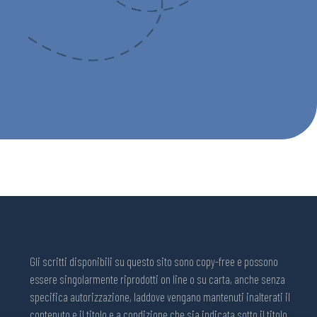
Gli scritti disponibili su questo sito sono copy-free e possono
essere singolarmente riprodotti on line o su carta, anche senza
specifica autorizzazione, laddove vengano mantenuti inalterati il
contenuto e il titolo e a condizione che sia indicata sotto il titolo,