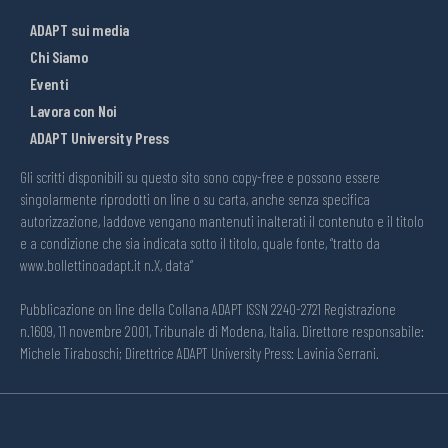
ADAPT sui media
Chi Siamo
Eventi
Lavora con Noi
ADAPT University Press
Gli scritti disponibili su questo sito sono copy-free e possono essere
singolarmente riprodotti on line o su carta, anche senza specifica
autorizzazione, laddove vengano mantenuti inalterati il contenuto e il titolo
e a condizione che sia indicata sotto il titolo, quale fonte, “tratto da
www.bollettinoadapt.it n.X, data“
Pubblicazione on line della Collana ADAPT ISSN 2240-2721 Registrazione
n.1609, 11 novembre 2001, Tribunale di Modena, Italia. Direttore responsabile:
Michele Tiraboschi; Direttrice ADAPT University Press: Lavinia Serrani.