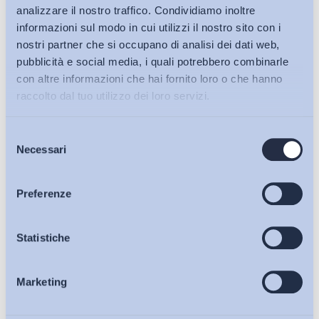
analizzare il nostro traffico. Condividiamo inoltre
informazioni sul modo in cui utilizzi il nostro sito con i
nostri partner che si occupano di analisi dei dati web,
pubblicità e social media, i quali potrebbero combinarle
con altre informazioni che hai fornito loro o che hanno
raccolto dal tuo utilizzo dei loro servizi.
Selezione
Bollettini ADAPT
Necessari
del
consenso
Articoli
Preferenze
Ho letto e Accetto il trattamento dei dati personali descritti
sulla pagina della
Privacy Policy
Osservatori
Statistiche
Iscriviti
Marketing
Eventi