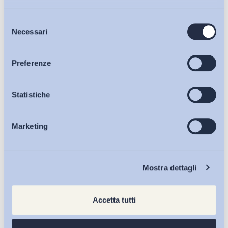
Selezione
Bollettini ADAPT
Necessari
del
consenso
Articoli
Preferenze
Osservatori
Statistiche
Marketing
Eventi
Chi Siamo
Mostra dettagli
Accetta tutti