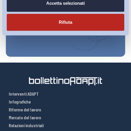
Ho letto e Accetto il trattamento dei dati personali descritti
Accetta selezionati
sulla pagina della
Privacy Policy
Rifiuta
Iscriviti
Interventi ADAPT
Infografiche
Riforme del lavoro
Mercato del lavoro
Relazioni industriali