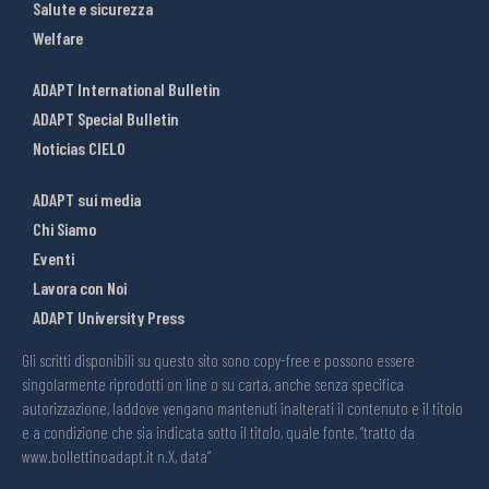
Salute e sicurezza
Welfare
ADAPT International Bulletin
ADAPT Special Bulletin
Noticias CIELO
ADAPT sui media
Chi Siamo
Eventi
Lavora con Noi
ADAPT University Press
Gli scritti disponibili su questo sito sono copy-free e possono essere
singolarmente riprodotti on line o su carta, anche senza specifica
autorizzazione, laddove vengano mantenuti inalterati il contenuto e il titolo
e a condizione che sia indicata sotto il titolo, quale fonte, “tratto da
www.bollettinoadapt.it n.X, data“