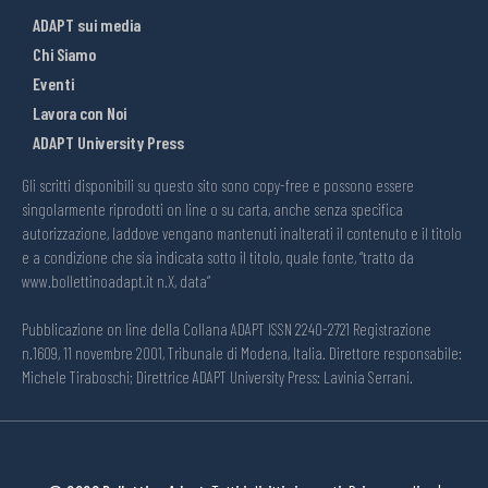
ADAPT sui media
Chi Siamo
Eventi
Lavora con Noi
ADAPT University Press
Gli scritti disponibili su questo sito sono copy-free e possono essere
singolarmente riprodotti on line o su carta, anche senza specifica
autorizzazione, laddove vengano mantenuti inalterati il contenuto e il titolo
e a condizione che sia indicata sotto il titolo, quale fonte, “tratto da
www.bollettinoadapt.it n.X, data“
Pubblicazione on line della Collana ADAPT ISSN 2240-2721 Registrazione
n.1609, 11 novembre 2001, Tribunale di Modena, Italia. Direttore responsabile:
Michele Tiraboschi; Direttrice ADAPT University Press: Lavinia Serrani.