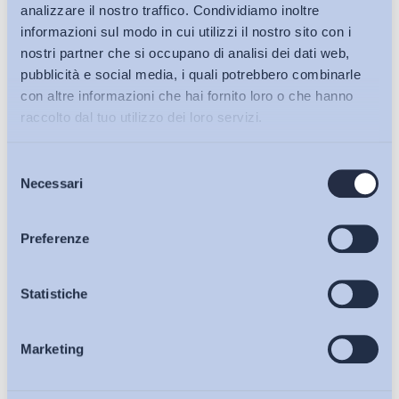
analizzare il nostro traffico. Condividiamo inoltre
informazioni sul modo in cui utilizzi il nostro sito con i
nostri partner che si occupano di analisi dei dati web,
pubblicità e social media, i quali potrebbero combinarle
con altre informazioni che hai fornito loro o che hanno
raccolto dal tuo utilizzo dei loro servizi.
Selezione
Bollettini ADAPT
Necessari
del
consenso
Articoli
Preferenze
Ho letto e Accetto il trattamento dei dati personali descritti
sulla pagina della
Privacy Policy
Osservatori
Statistiche
Iscriviti
Marketing
Eventi