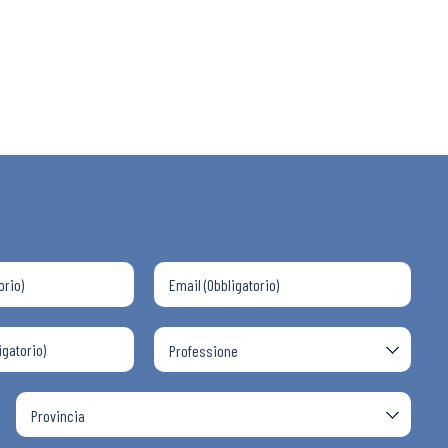
 ADAPT
i