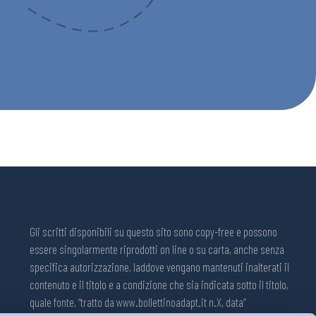
Gli scritti disponibili su questo sito sono copy-free e possono
essere singolarmente riprodotti on line o su carta, anche senza
specifica autorizzazione, laddove vengano mantenuti inalterati il
contenuto e il titolo e a condizione che sia indicata sotto il titolo,
quale fonte, “tratto da www.bollettinoadapt.it n.X, data“