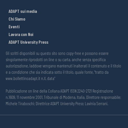
ADAPT sui media
Chi Siamo
Eventi
Lavora con Noi
ADAPT University Press
Gli scritti disponibili su questo sito sono copy-free e possono essere
singolarmente riprodotti on line o su carta, anche senza specifica
autorizzazione, laddove vengano mantenuti inalterati il contenuto e il titolo
e a condizione che sia indicata sotto il titolo, quale fonte, “tratto da
www.bollettinoadapt.it n.X, data“
Pubblicazione on line della Collana ADAPT ISSN 2240-2721 Registrazione
n.1609, 11 novembre 2001, Tribunale di Modena, Italia. Direttore responsabile:
Michele Tiraboschi; Direttrice ADAPT University Press: Lavinia Serrani.