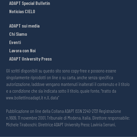
ADAPT Special Bulletin
Noticias CIELO
ADAPT sui media
Chi Siamo
Eventi
Lavora con Noi
ADAPT University Press
Gli scritti disponibili su questo sito sono copy-free e possono essere
singolarmente riprodotti on line o su carta, anche senza specifica
autorizzazione, laddove vengano mantenuti inalterati il contenuto e il titolo
e a condizione che sia indicata sotto il titolo, quale fonte, “tratto da
www.bollettinoadapt.it n.X, data“
Pubblicazione on line della Collana ADAPT ISSN 2240-2721 Registrazione
n.1609, 11 novembre 2001, Tribunale di Modena, Italia. Direttore responsabile:
Michele Tiraboschi; Direttrice ADAPT University Press: Lavinia Serrani.