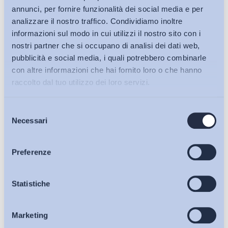
annunci, per fornire funzionalità dei social media e per
analizzare il nostro traffico. Condividiamo inoltre
informazioni sul modo in cui utilizzi il nostro sito con i
nostri partner che si occupano di analisi dei dati web,
pubblicità e social media, i quali potrebbero combinarle
con altre informazioni che hai fornito loro o che hanno
raccolto dal tuo utilizzo dei loro servizi.
Selezione
Bollettini ADAPT
Necessari
del
consenso
Articoli
Preferenze
Ho letto e Accetto il trattamento dei dati personali descritti
Osservatori
Statistiche
sulla pagina della
Privacy Policy
Marketing
Eventi
Iscriviti