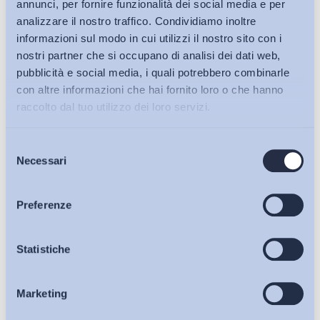
annunci, per fornire funzionalità dei social media e per
analizzare il nostro traffico. Condividiamo inoltre
informazioni sul modo in cui utilizzi il nostro sito con i
nostri partner che si occupano di analisi dei dati web,
pubblicità e social media, i quali potrebbero combinarle
con altre informazioni che hai fornito loro o che hanno
raccolto dal tuo utilizzo dei loro servizi.
Selezione
Bollettini ADAPT
Necessari
del
consenso
Articoli
Preferenze
Ho letto e Accetto il trattamento dei dati personali descritti
Osservatori
Statistiche
sulla pagina della
Privacy Policy
Iscriviti
Marketing
Eventi