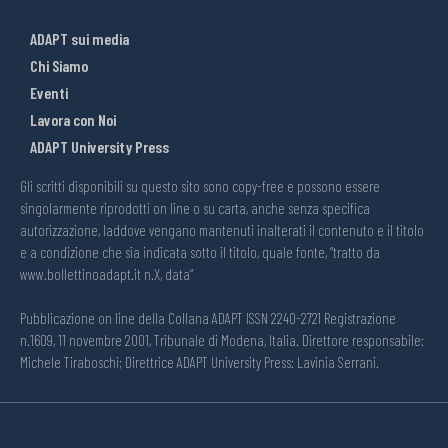
ADAPT sui media
Chi Siamo
Eventi
Lavora con Noi
ADAPT University Press
Gli scritti disponibili su questo sito sono copy-free e possono essere
singolarmente riprodotti on line o su carta, anche senza specifica
autorizzazione, laddove vengano mantenuti inalterati il contenuto e il titolo
e a condizione che sia indicata sotto il titolo, quale fonte, “tratto da
www.bollettinoadapt.it n.X, data“
Pubblicazione on line della Collana ADAPT ISSN 2240-2721 Registrazione
n.1609, 11 novembre 2001, Tribunale di Modena, Italia. Direttore responsabile:
Michele Tiraboschi; Direttrice ADAPT University Press: Lavinia Serrani.