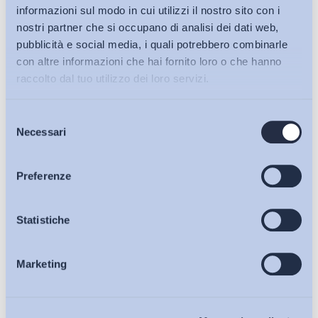
informazioni sul modo in cui utilizzi il nostro sito con i
nostri partner che si occupano di analisi dei dati web,
pubblicità e social media, i quali potrebbero combinarle
con altre informazioni che hai fornito loro o che hanno
raccolto dal tuo utilizzo dei loro servizi.
Selezione
Bollettini ADAPT
Necessari
del
consenso
Articoli
Preferenze
Ho letto e Accetto il trattamento dei dati personali descritti
sulla pagina della
Privacy Policy
Osservatori
Statistiche
Iscriviti
Marketing
Eventi
Chi Siamo