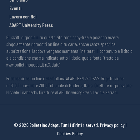
Eventi
Lavora con Noi
ADAPT University Press
Gli scritti disponibili su questo sito sono copy-free e possono essere
singolarmente riprodotti on line o su carta, anche senza specifica
autorizzazione, laddove vengano mantenuti inalterati il contenuto e il titolo
e a condizione che sia indicata sotto il titolo, quale fonte, “tratto da
www.bollettinoadapt.it n.X, data“
Pubblicazione on line della Collana ADAPT ISSN 2240-2721 Registrazione
n.1609, 11 novembre 2001, Tribunale di Modena, Italia. Direttore responsabile:
Michele Tiraboschi; Direttrice ADAPT University Press: Lavinia Serrani.
© 2026 Bollettino Adapt.
Tutti i diritti riservati.
Privacy policy
|
Cookies Policy