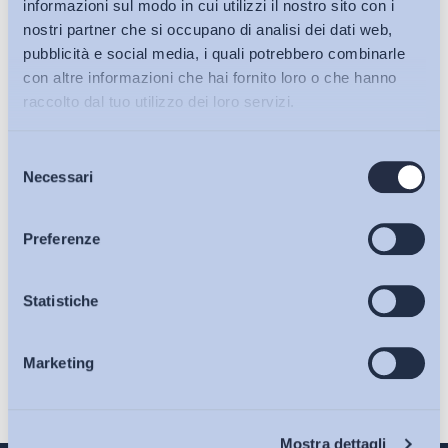
informazioni sul modo in cui utilizzi il nostro sito con i
nostri partner che si occupano di analisi dei dati web,
pubblicità e social media, i quali potrebbero combinarle
con altre informazioni che hai fornito loro o che hanno
raccolto dal tuo utilizzo dei loro servizi.
Selezione
Bollettini ADAPT
Necessari
del
consenso
Ho letto e Accetto il trattamento dei dati personali descritti
Articoli
Preferenze
sulla pagina della
Privacy Policy
Osservatori
Statistiche
Iscriviti
Marketing
Eventi
Chi Siamo
Mostra dettagli