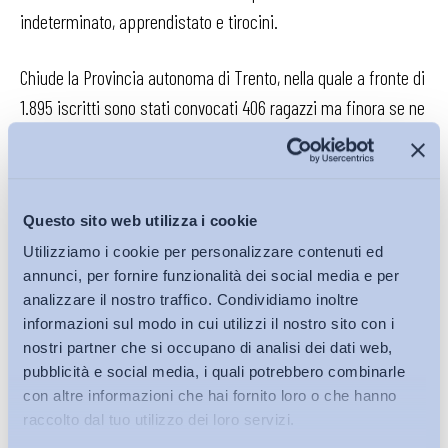
indeterminato, apprendistato e tirocini.
Chiude la Provincia autonoma di Trento, nella quale a fronte di
1.895 iscritti sono stati convocati 406 ragazzi ma finora se ne
sono presentati solo 159 per il colloquio e 95 di questi hanno
sottoscritto il patto di attivazione. Nelle altre Regioni, invece,
secondo il nostro parziale monitoraggio, incrociato con quello
Questo sito web utilizza i cookie
del ministero del Lavoro, i colloqui non sono stati ancora
Utilizziamo i cookie per personalizzare contenuti ed
avviati. In Piemonte, in realtà, i primi 221 cominceranno da
annunci, per fornire funzionalità dei social media e per
domani, ma occorre dire che in quella Regione è già stato
analizzare il nostro traffico. Condividiamo inoltre
svolto un primo lavoro di “incontro” tra i curriculum dei ragazzi
informazioni sul modo in cui utilizzi il nostro sito con i
e le opportunità sul territorio. In Campania Regione con il
nostri partner che si occupano di analisi dei dati web,
pubblicità e social media, i quali potrebbero combinarle
record di adesioni al progetto: ben 18.995 assicurano che le
con altre informazioni che hai fornito loro o che hanno
convocazioni per i colloqui partiranno lunedì prossimo e
raccolto dal tuo utilizzo dei loro servizi.
coinvolgeranno il primo blocco di 7mila aderenti. Lo stesso in