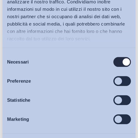
analizzare il nostro traffico. Condividiamo inoltre
informazioni sul modo in cui utilizzi il nostro sito con i
nostri partner che si occupano di analisi dei dati web,
pubblicità e social media, i quali potrebbero combinarle
con altre informazioni che hai fornito loro o che hanno
raccolto dal tuo utilizzo dei loro servizi.
Selezione
Bollettini ADAPT
Necessari
del
consenso
Articoli
Preferenze
Ho letto e Accetto il trattamento dei dati personali descritti
sulla pagina della
Privacy Policy
Osservatori
Statistiche
Iscriviti
Marketing
Eventi