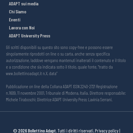
ADAPT sui media
Chi Siamo
Eventi
Lavora con Noi
ADAPT University Press
Gli scritti disponibili su questo sito sono copy-free e possono essere
singolarmente riprodotti on line o su carta, anche senza specifica
autorizzazione, laddove vengano mantenuti inalterati il contenuto e il titolo
e a condizione che sia indicata sotto il titolo, quale fonte, “tratto da
www.bollettinoadapt.it n.X, data“
Pubblicazione on line della Collana ADAPT ISSN 2240-2721 Registrazione
n.1609, 11 novembre 2001, Tribunale di Modena, Italia. Direttore responsabile:
Michele Tiraboschi; Direttrice ADAPT University Press: Lavinia Serrani.
© 2026 Bollettino Adapt.
Tutti i diritti riservati.
Privacy policy
|