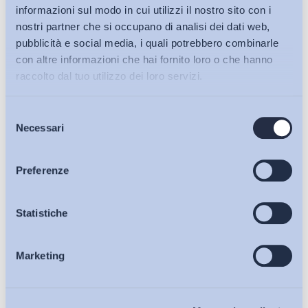
informazioni sul modo in cui utilizzi il nostro sito con i
nostri partner che si occupano di analisi dei dati web,
pubblicità e social media, i quali potrebbero combinarle
con altre informazioni che hai fornito loro o che hanno
raccolto dal tuo utilizzo dei loro servizi.
Selezione
Bollettini ADAPT
Necessari
del
consenso
Articoli
Preferenze
Ho letto e Accetto il trattamento dei dati personali descritti
sulla pagina della
Privacy Policy
Osservatori
Statistiche
Iscriviti
Marketing
Eventi
Chi Siamo